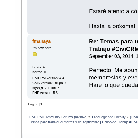
Estaré atento a có
Hasta la próxima!
Re: Temas para tr
fmanaya
Trabajo #CiviCR
I’m new here
September 03, 2014, 
Posts: 4
Perfecto. Me apun
Karma: 0
membresias y eve
CiviCRM version: 4.4
CMS version: Drupal 7
Haré lo que pueda 
MySQL version: 5
PHP version: 5.3
Pages: [
1
]
CiviCRM Community Forums (archive)
»
Language and Locality
»
¡Hol
Temas para trabajar el martes 9 de septiembre | Grupo de Trabajo #Ci