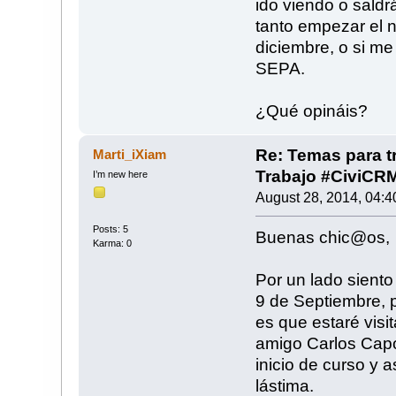
ido viendo o saldr
tanto empezar el 
diciembre, o si me 
SEPA.
¿Qué opináis?
Re: Temas para tr
Marti_iXiam
Trabajo #CiviCR
I’m new here
August 28, 2014, 04:4
Posts: 5
Buenas chic@os,
Karma: 0
Por un lado siento
9 de Septiembre, p
es que estaré visi
amigo Carlos Capot
inicio de curso y 
lástima.