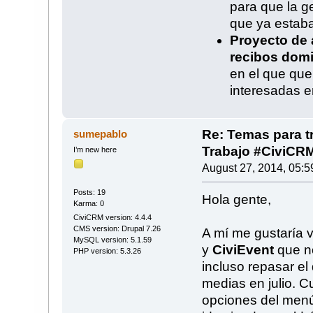
para que la 
que ya estaba
Proyecto de 
recibos domi
en el que que
interesadas e
Re: Temas para tr
sumepablo
Trabajo #CiviCR
I’m new here
August 27, 2014, 05:5
Posts: 19
Hola gente,
Karma: 0
CiviCRM version: 4.4.4
CMS version: Drupal 7.26
A mí me gustaría 
MySQL version: 5.1.59
y
CiviEvent
que no
PHP version: 5.3.26
incluso repasar e
medias en julio. 
opciones del menú