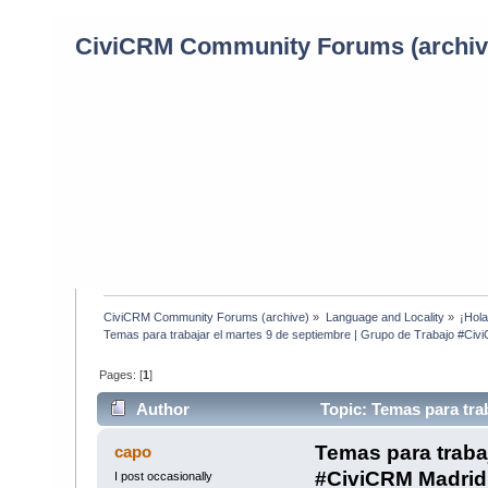
CiviCRM Community Forums (archiv
CiviCRM Community Forums (archive)
»
Language and Locality
»
¡Hol
Temas para trabajar el martes 9 de septiembre | Grupo de Trabajo #Ci
Pages: [
1
]
Author
Topic: Temas para tra
Madrid (Read 1096 times)
Temas para trabaj
capo
#CiviCRM Madrid
I post occasionally